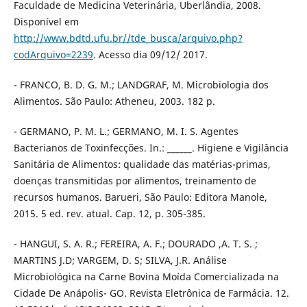
Faculdade de Medicina Veterinária, Uberlândia, 2008.
Disponível em
http://www.bdtd.ufu.br//tde_busca/arquivo.php?
codArquivo=2239
. Acesso dia 09/12/ 2017.
- FRANCO, B. D. G. M.; LANDGRAF, M. Microbiologia dos
Alimentos. São Paulo: Atheneu, 2003. 182 p.
- GERMANO, P. M. L.; GERMANO, M. I. S. Agentes
Bacterianos de Toxinfecções. In.: ______. Higiene e Vigilância
Sanitária de Alimentos: qualidade das matérias-primas,
doenças transmitidas por alimentos, treinamento de
recursos humanos. Barueri, São Paulo: Editora Manole,
2015. 5 ed. rev. atual. Cap. 12, p. 305-385.
- HANGUI, S. A. R.; FEREIRA, A. F.; DOURADO ,A. T. S. ;
MARTINS J.D; VARGEM, D. S; SILVA, J.R. Análise
Microbiológica na Carne Bovina Moída Comercializada na
Cidade De Anápolis- GO. Revista Eletrônica de Farmácia. 12.