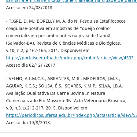
sanitaria_em_carne_moida_comercializada_na_cidade_de_barra
Acesso em 24/08/2018.
- TIGRE, D. M.; BORELLY M. A. do N. Pesquisa Estafilococos
coagulase-positiva em amostras de “queijo coalho”
comercializada por ambulantes na praia de Itapuã
(Salvador-BA). Revista de Ciências Médicas e Biológicas,
v.10, n.2, p.162-166, 2011. Disponível em
https://portalseer.ufba.br/index.php/cmbio/article/view/4593
.
Acesso dia 02/12/ /2017.
- VELHO, A.L.M.C.S.; ABRANTES, M.R.; MEDEIROS, J.M.S.;
AGUIAR, K.C.S.; SOUSA, Ê.S.; SOARES, K.M.P.; SILVA, J.B.A.
Avaliação Qualitativa Da Carne Bovina In Natura
Comercializado Em Mossoró-RN. Acta Veterinaria Brasilica,
v.9, n.3, p.212-217, 2015. Disponível em
https://periodicos.ufersa.edu.br/index.php/acta/article/view/5
Acesso dia 19/8/2018.