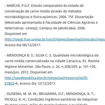
- MARCHI, P.G.F. Estudo comparativo do estado de
conservação de carne moída através de métodos
microbiológicos e físico-químicos. 2006. 75f. Dissertação
(Mestrado apresentada à Faculdade de Ciências Agrárias e
Veterinárias –Unesp), Campus de Jaboticabal, 2006.
Disponível em
http://javali.fcav.unesp.br/sgcd/Home/download/pgtrabs/mvp
Acesso dia 08/12/2017.
- MENDONÇA B. S.; SILVA C. S. Qualidade microbiológica da
carne moída comercializada na cidade Cariacica, ES. Revista
Higiene Alimentar. São Paulo, v. 26, n.208/209, p. 101-105,
maio/jun. 2012. Disponível em
http://saudepublica.bvs.br/pesquisa/resource/pt/lil-
67862
>6. Acesso dia 12/12/2017.
- OLIVEIRA, M. M. M.; BRUGNERA, D.F.; MENDONÇA, A. T.;
PICOLLI, R. H.; Condições higiênico-sanitários de máquinas
de moer carne, mãos de manipuladores e qualidade