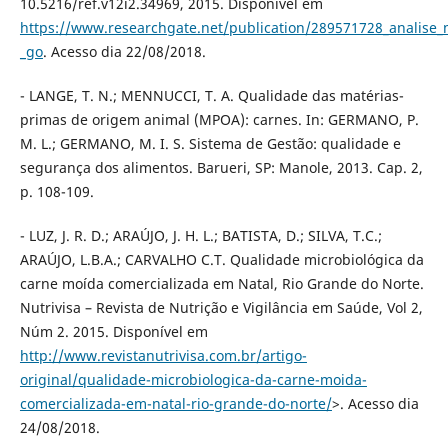
10.5216/ref.v12i2.34969, 2015. Disponível em
https://www.researchgate.net/publication/289571728_analise_
_go
. Acesso dia 22/08/2018.
- LANGE, T. N.; MENNUCCI, T. A. Qualidade das matérias-
primas de origem animal (MPOA): carnes. In: GERMANO, P.
M. L.; GERMANO, M. I. S. Sistema de Gestão: qualidade e
segurança dos alimentos. Barueri, SP: Manole, 2013. Cap. 2,
p. 108-109.
- LUZ, J. R. D.; ARAÚJO, J. H. L.; BATISTA, D.; SILVA, T.C.;
ARAÚJO, L.B.A.; CARVALHO C.T. Qualidade microbiológica da
carne moída comercializada em Natal, Rio Grande do Norte.
Nutrivisa – Revista de Nutrição e Vigilância em Saúde, Vol 2,
Núm 2. 2015. Disponível em
http://www.revistanutrivisa.com.br/artigo-
original/qualidade-microbiologica-da-carne-moida-
comercializada-em-natal-rio-grande-do-norte/
>. Acesso dia
24/08/2018.