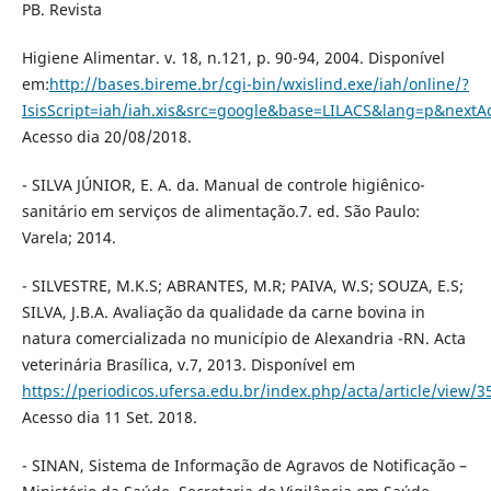
PB. Revista
Higiene Alimentar. v. 18, n.121, p. 90-94, 2004. Disponível
em:
http://bases.bireme.br/cgi-bin/wxislind.exe/iah/online/?
IsisScript=iah/iah.xis&src=google&base=LILACS&lang=p&next
Acesso dia 20/08/2018.
- SILVA JÚNIOR, E. A. da. Manual de controle higiênico-
sanitário em serviços de alimentação.7. ed. São Paulo:
Varela; 2014.
- SILVESTRE, M.K.S; ABRANTES, M.R; PAIVA, W.S; SOUZA, E.S;
SILVA, J.B.A. Avaliação da qualidade da carne bovina in
natura comercializada no município de Alexandria -RN. Acta
veterinária Brasílica, v.7, 2013. Disponível em
https://periodicos.ufersa.edu.br/index.php/acta/article/view/3
Acesso dia 11 Set. 2018.
- SINAN, Sistema de Informação de Agravos de Notificação –