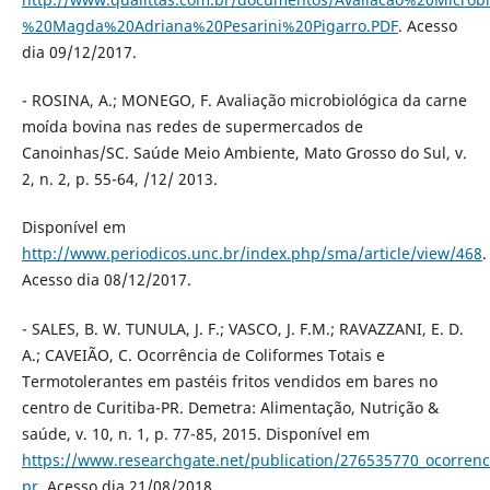
%20Magda%20Adriana%20Pesarini%20Pigarro.PDF
. Acesso
dia 09/12/2017.
- ROSINA, A.; MONEGO, F. Avaliação microbiológica da carne
moída bovina nas redes de supermercados de
Canoinhas/SC. Saúde Meio Ambiente, Mato Grosso do Sul, v.
2, n. 2, p. 55-64, /12/ 2013.
Disponível em
http://www.periodicos.unc.br/index.php/sma/article/view/468
.
Acesso dia 08/12/2017.
- SALES, B. W. TUNULA, J. F.; VASCO, J. F.M.; RAVAZZANI, E. D.
A.; CAVEIÃO, C. Ocorrência de Coliformes Totais e
Termotolerantes em pastéis fritos vendidos em bares no
centro de Curitiba-PR. Demetra: Alimentação, Nutrição &
saúde, v. 10, n. 1, p. 77-85, 2015. Disponível em
https://www.researchgate.net/publication/276535770_ocorrenci
pr
. Acesso dia 21/08/2018.