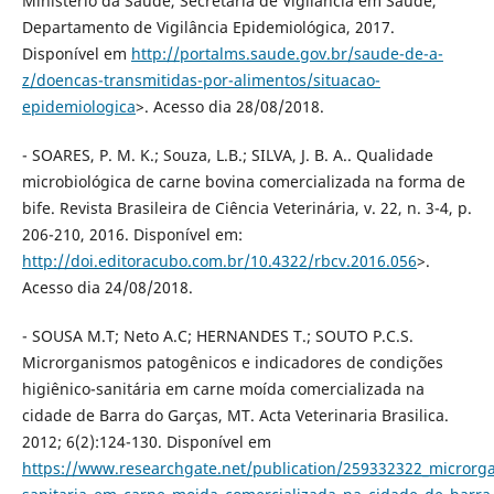
Ministério da Saúde, Secretaria de Vigilância em Saúde,
Departamento de Vigilância Epidemiológica, 2017.
Disponível em
http://portalms.saude.gov.br/saude-de-a-
z/doencas-transmitidas-por-alimentos/situacao-
epidemiologica
>. Acesso dia 28/08/2018.
- SOARES, P. M. K.; Souza, L.B.; SILVA, J. B. A.. Qualidade
microbiológica de carne bovina comercializada na forma de
bife. Revista Brasileira de Ciência Veterinária, v. 22, n. 3-4, p.
206-210, 2016. Disponível em:
http://doi.editoracubo.com.br/10.4322/rbcv.2016.056
>.
Acesso dia 24/08/2018.
- SOUSA M.T; Neto A.C; HERNANDES T.; SOUTO P.C.S.
Microrganismos patogênicos e indicadores de condições
higiênico-sanitária em carne moída comercializada na
cidade de Barra do Garças, MT. Acta Veterinaria Brasilica.
2012; 6(2):124-130. Disponível em
https://www.researchgate.net/publication/259332322_microrga