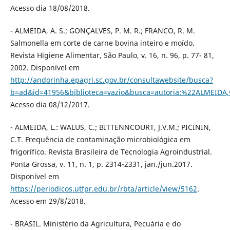
Acesso dia 18/08/2018.
- ALMEIDA, A. S.; GONÇALVES, P. M. R.; FRANCO, R. M.
Salmonella em corte de carne bovina inteiro e moído.
Revista Higiene Alimentar, São Paulo, v. 16, n. 96, p. 77- 81,
2002. Disponível em
http://andorinha.epagri.sc.gov.br/consultawebsite/busca?
b=ad&id=41956&biblioteca=vazio&busca=autoria:%22ALMEID
Acesso dia 08/12/2017.
- ALMEIDA, L.: WALUS, C.; BITTENNCOURT, J.V.M.; PICININ,
C.T. Frequência de contaminação microbiológica em
frigorífico. Revista Brasileira de Tecnologia Agroindustrial.
Ponta Grossa, v. 11, n. 1, p. 2314-2331, jan./jun.2017.
Disponível em
https://periodicos.utfpr.edu.br/rbta/article/view/5162
.
Acesso em 29/8/2018.
- BRASIL. Ministério da Agricultura, Pecuária e do